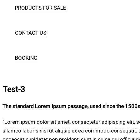
PRODUCTS FOR SALE
CONTACT US
BOOKING
Test-3
The standard Lorem Ipsum passage, used since the 1500
“Lorem ipsum dolor sit amet, consectetur adipiscing elit, 
ullamco laboris nisi ut aliquip ex ea commodo consequat. Dui
occaecat cupidatat non proident, sunt in culpa qui officia d