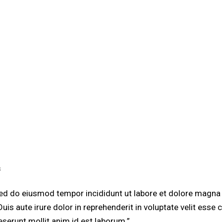
s
sed do eiusmod tempor incididunt ut labore et dolore magna 
s aute irure dolor in reprehenderit in voluptate velit esse ci
eserunt mollit anim id est laborum.”